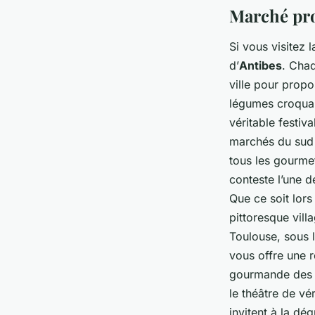
Marché pro
Si vous visitez 
d’
Antibes
. Cha
ville pour propo
légumes croquan
véritable festiv
marchés du sud 
tous les gourmet
conteste l’une d
Que ce soit lors
pittoresque vill
Toulouse, sous 
vous offre une 
gourmande des pr
le théâtre de vé
invitent à la dég