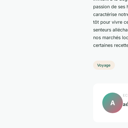
passion de ses h
caractérise notr
tôt pour vivre c
senteurs allécha
nos marchés loca
certaines recet
Voyage
EC
A
a