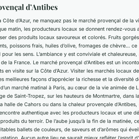
vençal d’Antibes
la Côte d’Azur, ne manquez pas le marché provençal de la viei
que matin, les producteurs locaux se donnent rendez-vous 
ser des produits locaux savoureux et colorés. Fruits gorgés 
ts, poissons frais, huiles d’olive, fromages de chèvre… ce
al pour les sens. L’ambiance y est conviviale et chaleureuse,
de la France. Le marché provençal d’Antibes est un incont
s en visite sur la Côte d’Azur. Visiter les marchés locaux d
es meilleures façons d’apprécier la richesse et la diversité de
 d’un marché matinal à Paris, au cœur de la vie animée de Li
age de Saint-Tropez, sur les hauteurs de Montmartre, dans 
la halle de Cahors ou dans la chaleur provençale d’Antibes
rencontre authentique avec les producteurs locaux et une d
oduits du terroir. De l’aube jusqu’à la fin de la matinée, 
ritables ballets de couleurs, de saveurs et d’arômes qui éveil
ustation. Aucun autre lieu ne saurait mieux refléter l’esprit d