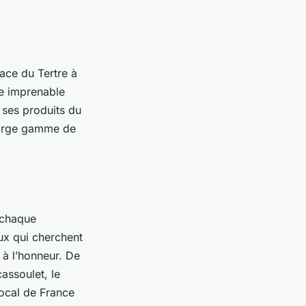
ace du Tertre à
ue imprenable
t ses produits du
 large gamme de
 chaque
ux qui cherchent
s à l’honneur. De
assoulet, le
ocal de France