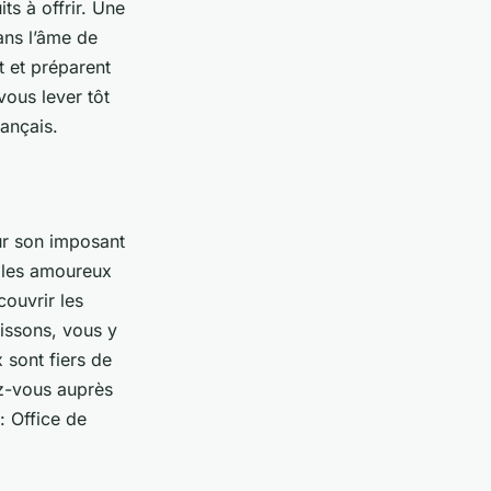
ts à offrir. Une
ans l’âme de
t et préparent
vous lever tôt
rançais.
ur son imposant
, les amoureux
couvrir les
issons, vous y
 sont fiers de
ez-vous auprès
: Office de