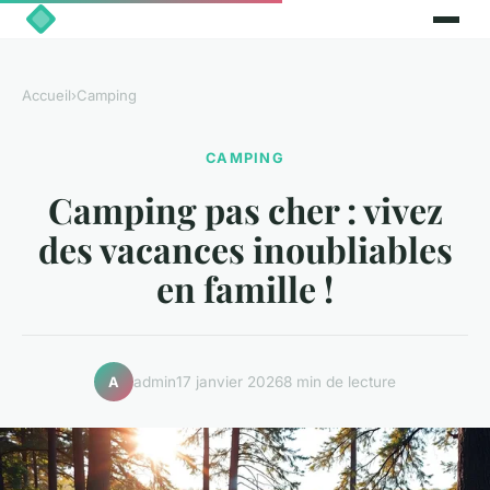
Accueil
›
Camping
CAMPING
Camping pas cher : vivez
des vacances inoubliables
en famille !
admin
17 janvier 2026
8 min de lecture
A