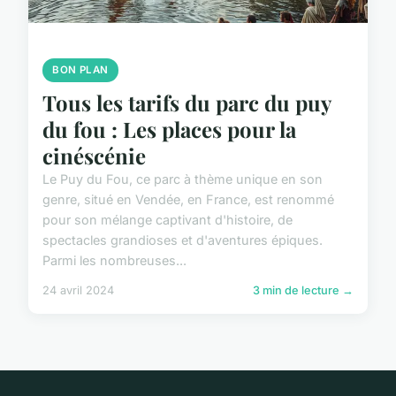
BON PLAN
Tous les tarifs du parc du puy
du fou : Les places pour la
cinéscénie
Le Puy du Fou, ce parc à thème unique en son
genre, situé en Vendée, en France, est renommé
pour son mélange captivant d'histoire, de
spectacles grandioses et d'aventures épiques.
Parmi les nombreuses...
24 avril 2024
3 min de lecture →